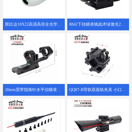
斯比达10X22高清高倍全光学K4镜片微光夜视瓷白小保罗
8842下挂瞄准镜战术绿激光20mm卡槽绿激光瞄准器
20mm宽带指南针水平仪瞄准镜连体支架LTS5058C
QQ07-B导轨双面轨夹具 小口径管夹管子转换器