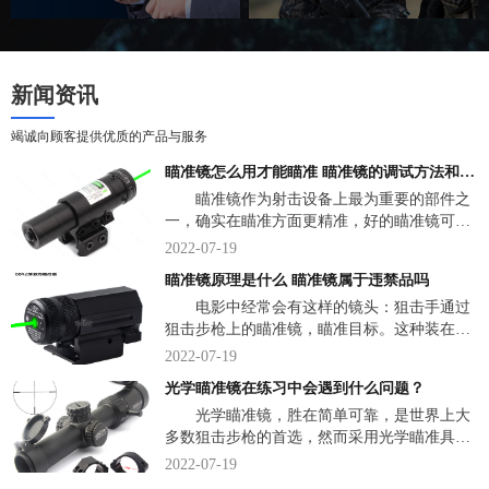
新闻资讯
竭诚向顾客提供优质的产品与服务
瞄准镜怎么用才能瞄准 瞄准镜的调试方法和技巧
瞄准镜作为射击设备上最为重要的部件之
一，确实在瞄准方面更精准，好的瞄准镜可以
将性能并不出色的射击设备的准确性发挥到极
2022-07-19
致，但它们同样会出现很多常见的视觉误差。
瞄准镜原理是什么 瞄准镜属于违禁品吗
那么，瞄准镜怎么用才能瞄准？下面，我们说
电影中经常会有这样的镜头：狙击手通过
一说关于瞄准镜一些小知识。
狙击步枪上的瞄准镜，瞄准目标。这种装在武
器上的光学瞄准镜，究竟是什么东西？瞄准镜
2022-07-19
是一种直接观察弹着点，并用弹着点作为瞄准
光学瞄准镜在练习中会遇到什么问题？
标志的革命式速瞄瞄具。下面，来看详细介
光学瞄准镜，胜在简单可靠，是世界上大
绍。
多数狙击步枪的首选，然而采用光学瞄准具的
传统狙击步枪狙击手培养是非常困难的，美军
2022-07-19
的狙击训练一共有三个阶段，共有3个多月不